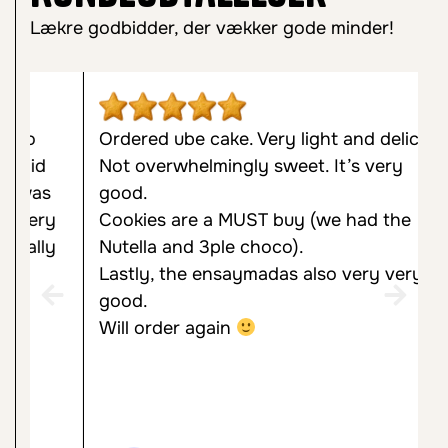
Lækre godbidder, der vækker gode minder!
Ordered ube cake. Very light and delicate.
W
Not overwhelmingly sweet. It’s very
d
good.
v
y
Cookies are a MUST buy (we had the
i
y
Nutella and 3ple choco).
s
Lastly, the ensaymadas also very very
f
good.
A
Will order again
t
l