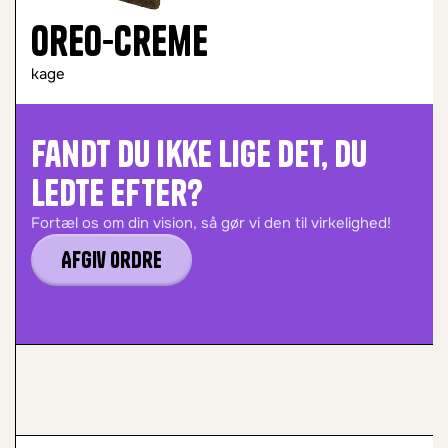
Oreo-creme
kage
Fandt du ikke lige det, du
ledte efter?
Fortæl os om din vision, så gør vi den til virkelighed!
Afgiv ordre