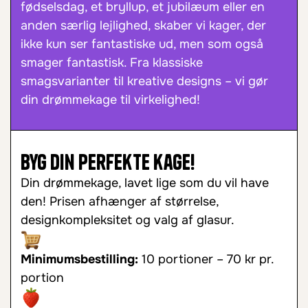
fødselsdag, et bryllup, et jubilæum eller en
anden særlig lejlighed, skaber vi kager, der
ikke kun ser fantastiske ud, men som også
smager fantastisk. Fra klassiske
smagsvarianter til kreative designs – vi gør
din drømmekage til virkelighed!
Byg din perfekte kage!
Din drømmekage, lavet lige som du vil have
den! Prisen afhænger af størrelse,
designkompleksitet og valg af glasur.
Minimumsbestilling:
10 portioner – 70 kr pr.
portion