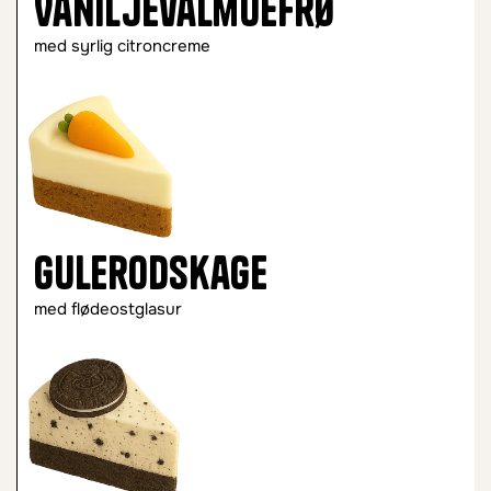
Vaniljevalmuefrø
med syrlig citroncreme
Gulerodskage
med flødeostglasur