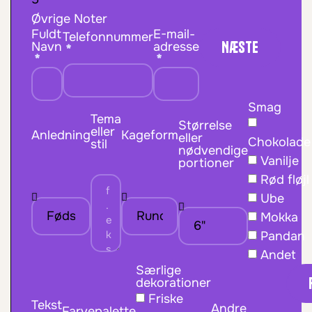
Øvrige Noter
Fuldt
E-mail-
Telefonnummer
Næste
Navn
adresse
Smag
Tema
Størrelse
eller
Anledning
Kageform
eller
Chokolade
stil
nødvendige
Vanilje
portioner
Rød fløjl
Ube
Mokka
Pandan
Andet
Særlige
dekorationer
Friske
Tekst
Andre
Farvepalette