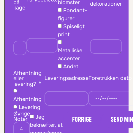
blomster
på
dekorationer
kage
Fondant-
figurer
Spiseligt
print
Metalliske
accenter
Andet
Afhentning
Leveringsadresse
Foretrukken dat
eller
levering?
Afhentning
Levering
Øvrige
Jeg
Forrige
Send mi
Noter
bekræfter, at