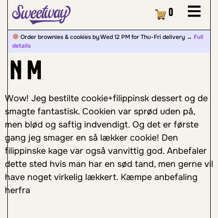
Cart
0
Order brownies & cookies by Wed 12 PM for Thu-Fri delivery →
Full
details
N M
Wow! Jeg bestilte cookie+filippinsk dessert og de
smagte fantastisk. Cookien var sprød uden på,
men blød og saftig indvendigt. Og det er første
gang jeg smager en så lækker cookie! Den
filippinske kage var også vanvittig god. Anbefaler
dette sted hvis man har en sød tand, men gerne vil
have noget virkelig lækkert. Kæmpe anbefaling
herfra