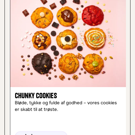
Chunky Cookies
C
Bløde, tykke og fulde af godhed – vores cookies
Le
er skabt til at trøste.
øj