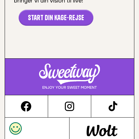
bringer vi din vision til live!
Start din kage-rejse
ENJOY YOUR SWEET MOMENT