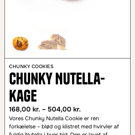
CHUNKY COOKIES
Chunky Nutella-
kage
168,00
kr.
–
504,00
kr.
Vores Chunky Nutella Cookie er ren
forkælelse – blød og klistret med hvirvler af
fyldig Nutella i hver bid. Den er lavet af