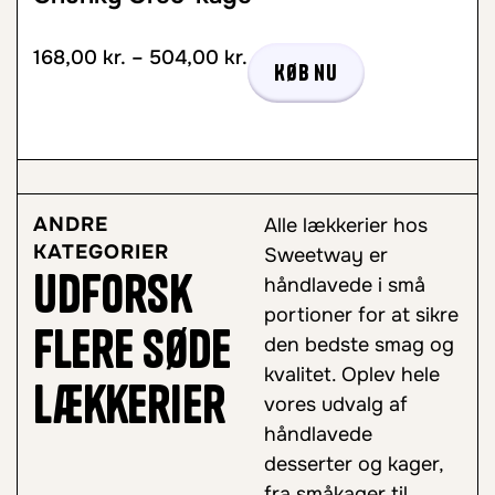
168,00
kr.
–
504,00
kr.
Køb nu
ANDRE
Alle lækkerier hos
KATEGORIER
Sweetway er
Udforsk
håndlavede i små
portioner for at sikre
flere søde
den bedste smag og
kvalitet. Oplev hele
lækkerier
vores udvalg af
håndlavede
desserter og kager,
fra småkager til