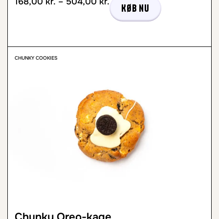
168,00
kr.
–
504,00
kr.
Køb nu
CHUNKY COOKIES
Chunky Oreo-kage