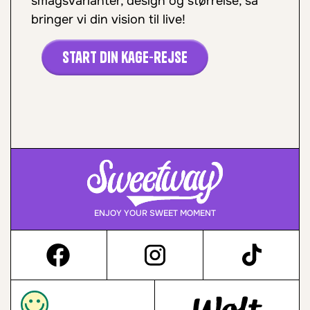
smagsvarianter, design og størrelse, så
bringer vi din vision til live!
Start din kage-rejse
ENJOY YOUR SWEET MOMENT