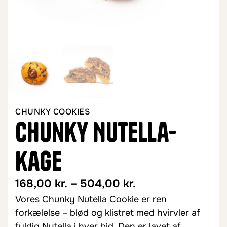
CHUNKY COOKIES
Chunky Nutella-
kage
168,00
kr.
–
504,00
kr.
Vores Chunky Nutella Cookie er ren
forkælelse – blød og klistret med hvirvler af
fyldig Nutella i hver bid. Den er lavet af