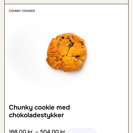
CHUNKY COOKIES
Chunky cookie med
chokoladestykker
168,00
kr.
–
504,00
kr.