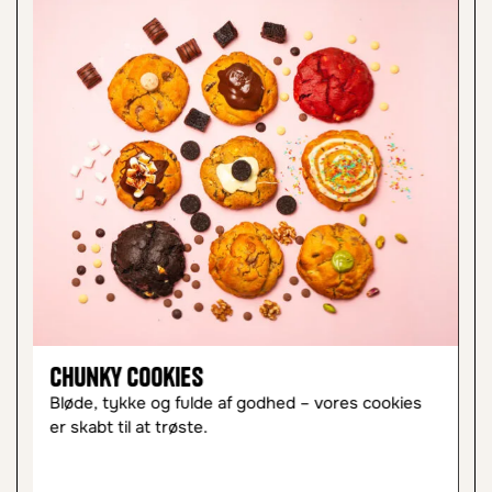
Chunky Cookies
C
Bløde, tykke og fulde af godhed – vores cookies
Le
er skabt til at trøste.
øj