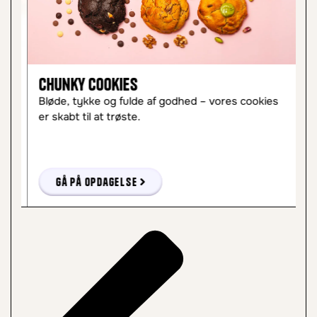
Chunky Cookies
C
Bløde, tykke og fulde af godhed – vores cookies
Le
er skabt til at trøste.
øj
Gå på opdagelse