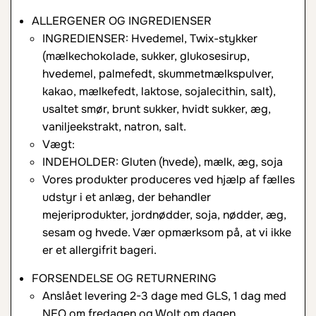
ALLERGENER OG INGREDIENSER
INGREDIENSER: Hvedemel, Twix-stykker
(mælkechokolade, sukker, glukosesirup,
hvedemel, palmefedt, skummetmælkspulver,
kakao, mælkefedt, laktose, sojalecithin, salt),
usaltet smør, brunt sukker, hvidt sukker, æg,
vaniljeekstrakt, natron, salt.
Vægt:
INDEHOLDER: Gluten (hvede), mælk, æg, soja
Vores produkter produceres ved hjælp af fælles
udstyr i et anlæg, der behandler
mejeriprodukter, jordnødder, soja, nødder, æg,
sesam og hvede. Vær opmærksom på, at vi ikke
er et allergifrit bageri.
FORSENDELSE OG RETURNERING
Anslået levering 2-3 dage med GLS, 1 dag med
NEO om fredagen og Wolt om dagen