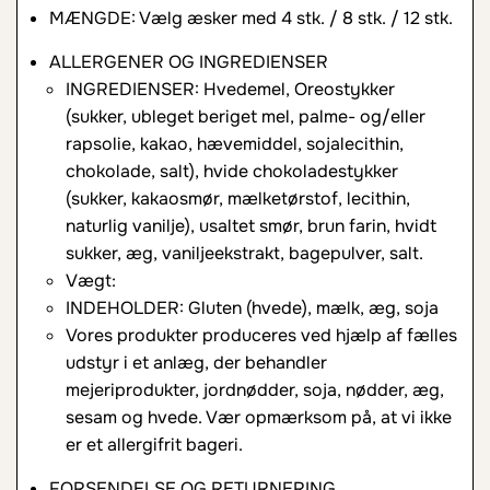
MÆNGDE: Vælg æsker med 4 stk. / 8 stk. / 12 stk.
ALLERGENER OG INGREDIENSER
INGREDIENSER: Hvedemel, Oreostykker
(sukker, ubleget beriget mel, palme- og/eller
rapsolie, kakao, hævemiddel, sojalecithin,
chokolade, salt), hvide chokoladestykker
(sukker, kakaosmør, mælketørstof, lecithin,
naturlig vanilje), usaltet smør, brun farin, hvidt
sukker, æg, vaniljeekstrakt, bagepulver, salt.
Vægt:
INDEHOLDER: Gluten (hvede), mælk, æg, soja
Vores produkter produceres ved hjælp af fælles
udstyr i et anlæg, der behandler
mejeriprodukter, jordnødder, soja, nødder, æg,
sesam og hvede. Vær opmærksom på, at vi ikke
er et allergifrit bageri.
FORSENDELSE OG RETURNERING