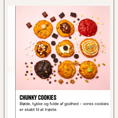
Chunky Cookies
C
Bløde, tykke og fulde af godhed – vores cookies
Le
er skabt til at trøste.
øj