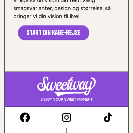
er lige så unik som din fest. Vælg
smagsvarianter, design og størrelse, så
bringer vi din vision til live!
Start din kage-rejse
ENJOY YOUR SWEET MOMENT