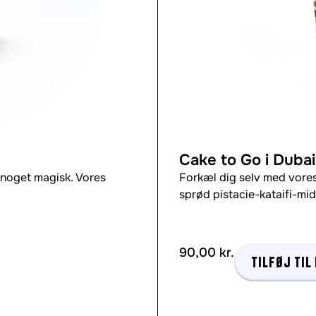
Cake to Go i Dubai-
 noget magisk. Vores
Forkæl dig selv med vores
sprød pistacie-kataifi-mi
90,00
kr.
Tilføj til