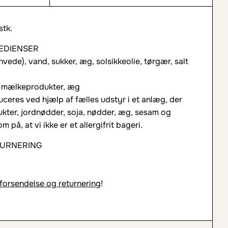
tk.
EDIENSER
ede), vand, sukker, æg, solsikkeolie, tørgær, salt
 mælkeprodukter, æg
ceres ved hjælp af fælles udstyr i et anlæg, der
kter, jordnødder, soja, nødder, æg, sesam og
å, at vi ikke er et allergifrit bageri.
TURNERING
orsendelse og returnering
!