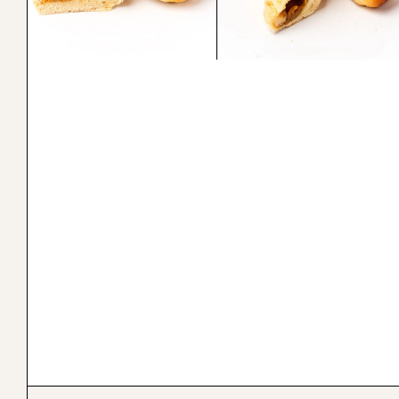
Pan de coco
Spansk brød