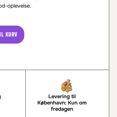
od-oplevelse.
il kurv
g
Levering til
København: Kun om
fredagen