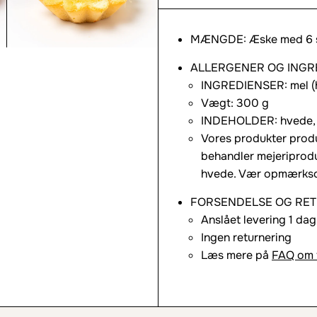
Mamon
MÆNGDE: Æske med 6 s
ALLERGENER OG INGR
INGREDIENSER: mel (hv
Vægt: 300 g
INDEHOLDER: hvede,
Vores produkter produ
behandler mejeriprodu
hvede. Vær opmærksom p
FORSENDELSE OG RE
Anslået levering 1 dag
Ingen returnering
Læs mere på
FAQ om f