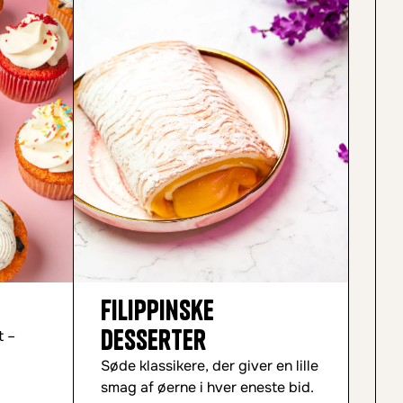
Filippinske
Fi
desserter
t –
Del
insp
Søde klassikere, der giver en lille
sma
smag af øerne i hver eneste bid.