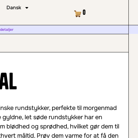
Dansk
Kurv
0
 detaljer
al
ppinske rundstykker, perfekte til morgenmad
e gyldne, let søde rundstykker har en
m blødhed og sprødhed, hvilket gør dem til
ethvert måltid. Prøv dem varme for at få den