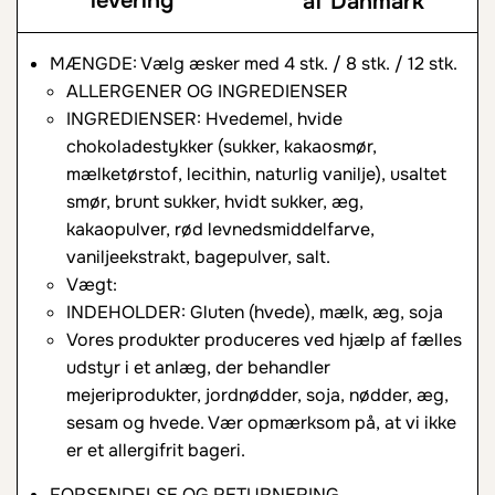
levering
af Danmark
MÆNGDE: Vælg æsker med 4 stk. / 8 stk. / 12 stk.
ALLERGENER OG INGREDIENSER
INGREDIENSER: Hvedemel, hvide
chokoladestykker (sukker, kakaosmør,
mælketørstof, lecithin, naturlig vanilje), usaltet
smør, brunt sukker, hvidt sukker, æg,
kakaopulver, rød levnedsmiddelfarve,
vaniljeekstrakt, bagepulver, salt.
Vægt:
INDEHOLDER: Gluten (hvede), mælk, æg, soja
Vores produkter produceres ved hjælp af fælles
udstyr i et anlæg, der behandler
mejeriprodukter, jordnødder, soja, nødder, æg,
sesam og hvede. Vær opmærksom på, at vi ikke
er et allergifrit bageri.
FORSENDELSE OG RETURNERING