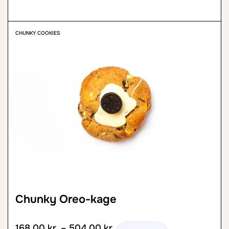
CHUNKY COOKIES
Chunky Oreo-kage
168,00
kr.
–
504,00
kr.