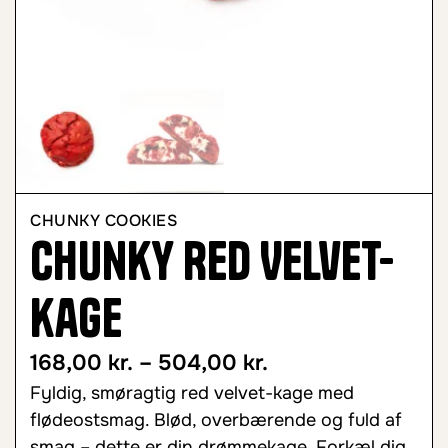
CHUNKY COOKIES
Chunky Red Velvet-
kage
168,00
kr.
–
504,00
kr.
Fyldig, smøragtig red velvet-kage med
flødeostsmag. Blød, overbærende og fuld af
smag – dette er din drømmekage. Forkæl dig