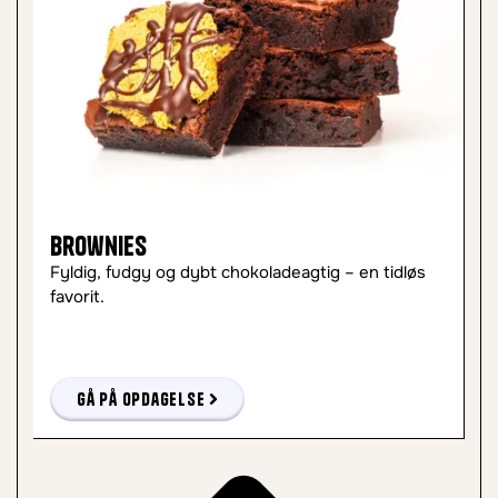
Chunky Cookies
ybt chokoladeagtig – en tidløs
Bløde, tykke og fulde af g
er skabt til at trøste.
se
Gå på opdagelse