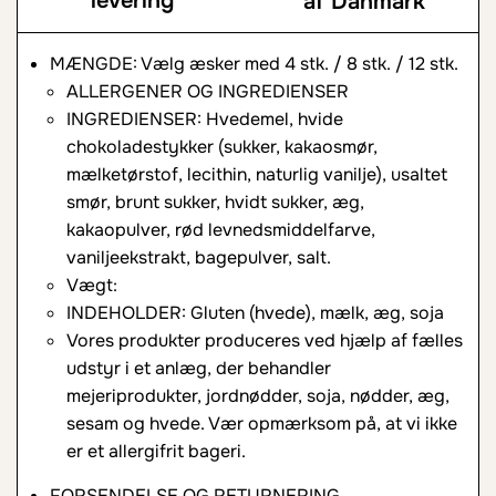
levering
af Danmark
MÆNGDE: Vælg æsker med 4 stk. / 8 stk. / 12 stk.
ALLERGENER OG INGREDIENSER
INGREDIENSER: Hvedemel, hvide
chokoladestykker (sukker, kakaosmør,
mælketørstof, lecithin, naturlig vanilje), usaltet
smør, brunt sukker, hvidt sukker, æg,
kakaopulver, rød levnedsmiddelfarve,
vaniljeekstrakt, bagepulver, salt.
Vægt:
INDEHOLDER: Gluten (hvede), mælk, æg, soja
Vores produkter produceres ved hjælp af fælles
udstyr i et anlæg, der behandler
mejeriprodukter, jordnødder, soja, nødder, æg,
sesam og hvede. Vær opmærksom på, at vi ikke
er et allergifrit bageri.
FORSENDELSE OG RETURNERING