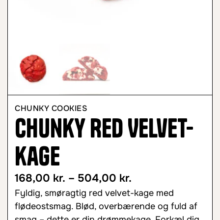
CHUNKY COOKIES
Chunky Red Velvet-
kage
168,00
kr.
–
504,00
kr.
Fyldig, smøragtig red velvet-kage med
flødeostsmag. Blød, overbærende og fuld af
smag – dette er din drømmekage. Forkæl dig