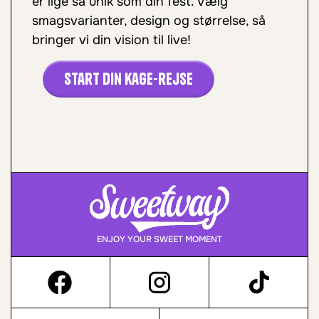
er lige så unik som din fest. Vælg
smagsvarianter, design og størrelse, så
bringer vi din vision til live!
Start din kage-rejse
ENJOY YOUR SWEET MOMENT