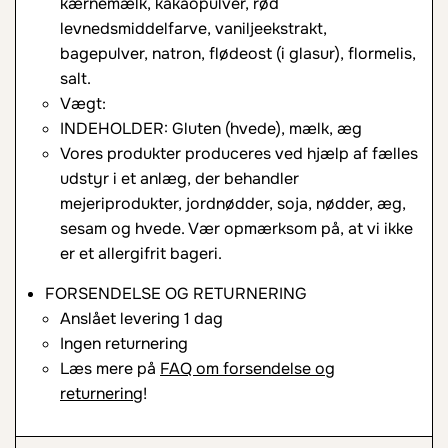
kærnemælk, kakaopulver, rød
levnedsmiddelfarve, vaniljeekstrakt,
bagepulver, natron, flødeost (i glasur), flormelis,
salt.
Vægt:
INDEHOLDER: Gluten (hvede), mælk, æg
Vores produkter produceres ved hjælp af fælles
udstyr i et anlæg, der behandler
mejeriprodukter, jordnødder, soja, nødder, æg,
sesam og hvede. Vær opmærksom på, at vi ikke
er et allergifrit bageri.
FORSENDELSE OG RETURNERING
Anslået levering 1 dag
Ingen returnering
Læs mere på
FAQ om forsendelse og
returnering
!