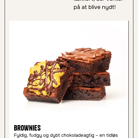
på at blive nydt!
Chunky Cookies
koladeagtig – en tidløs
Bløde, tykke og fulde af godhed –