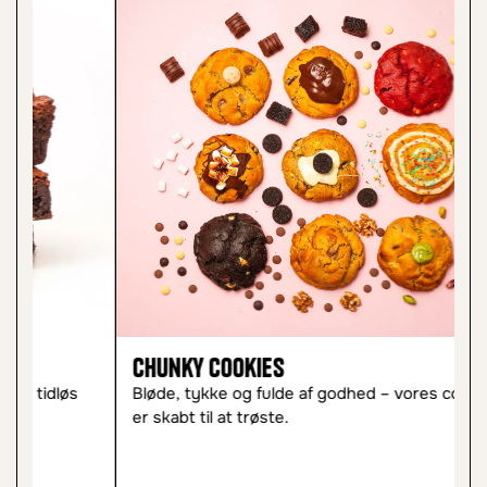
Chunky Cookies
C
Bløde, tykke og fulde af godhed – vores cookies
Le
er skabt til at trøste.
øj